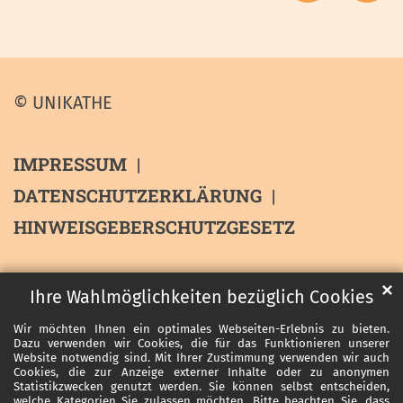
© UNIKATHE
IMPRESSUM
DATENSCHUTZERKLÄRUNG
HINWEISGEBERSCHUTZGESETZ
✕
Ihre Wahlmöglichkeiten bezüglich Cookies
Wir möchten Ihnen ein optimales Webseiten-Erlebnis zu bieten.
Dazu verwenden wir Cookies, die für das Funktionieren unserer
Website notwendig sind. Mit Ihrer Zustimmung verwenden wir auch
Cookies, die zur Anzeige externer Inhalte oder zu anonymen
Statistikzwecken genutzt werden. Sie können selbst entscheiden,
welche Kategorien Sie zulassen möchten. Bitte beachten Sie, dass