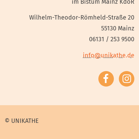
im Bistum Mainz KdöR
Wilhelm-Theodor-Römheld-Straße 20
55130 Mainz
06131 / 253 9500
info@unikathe.de
UNIK
© UNIKATHE