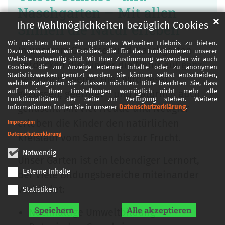
Naschgarten – Mit allen
✕
Ihre Wahlmöglichkeiten bezüglich Cookies
Sinnen die Natur erleben
Wir möchten Ihnen ein optimales Webseiten-Erlebnis zu bieten.
In unserem Gemüse- und Naschgarten
Dazu verwenden wir Cookies, die für das Funktionieren unserer
Website notwendig sind. Mit Ihrer Zustimmung verwenden wir auch
entdecken die Kinder die Natur auf ganz
Cookies, die zur Anzeige externer Inhalte oder zu anonymen
Statistikzwecken genutzt werden. Sie können selbst entscheiden,
besondere Weise. Hier wird gesät,
welche Kategorien Sie zulassen möchten. Bitte beachten Sie, dass
auf Basis Ihrer Einstellungen womöglich nicht mehr alle
gegossen, geerntet – und natürlich auch
Funktionalitäten der Seite zur Verfügung stehen. Weitere
genascht! Mit viel Freude und Neugier
Informationen finden Sie in unserer
Datenschutzerklärung
.
erleben die Kinder den natürlichen
Impressum
Datenschutzerklärung
Kreislauf vom Samen bis zur Frucht.
Notwendig
Unser Garten ist ein lebendiger Lernort,
Externe Inhalte
der viele Bildungsbereiche miteinander
verbindet:
Statistiken
Speichern
Alle akzeptieren
Nachhaltige Umweltbildung